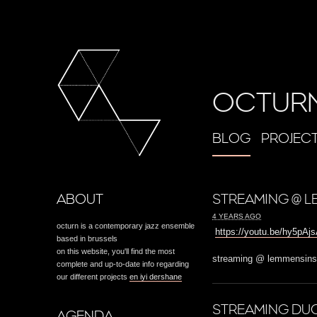
OCTUR
BLOG
PROJEC
ABOUT
STREAMING @ L
4 YEARS AGO
octurn is a contemporary jazz ensemble
https://youtu.be/hy5pA
based in brussels
on this website, you'll find the most
streaming @ lemmensinst
complete and up-to-date info regarding
our different projects
en iyi dershane
STREAMING DUO
AGENDA