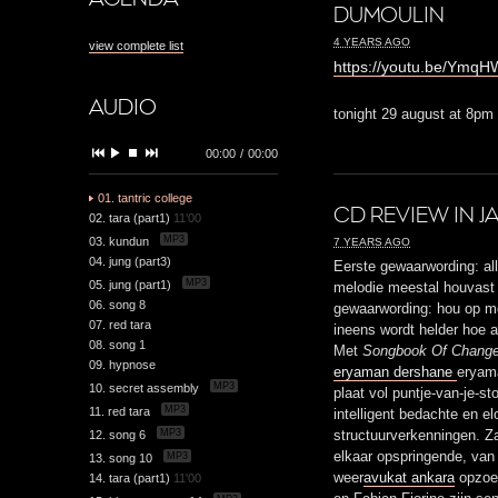
DUMOULIN
4 YEARS AGO
view complete list
https://youtu.be/Ymq
AUDIO
tonight 29 august at 8pm
00:00
/
00:00
01. tantric college
CD REVIEW IN J
02. tara (part1)
11'00
MP3
03. kundun
7 YEARS AGO
04. jung (part3)
Eerste gewaarwording: all
MP3
05. jung (part1)
melodie meestal houvast
06. song 8
gewaarwording: hou op me
07. red tara
ineens wordt helder hoe a
08. song 1
Met
Songbook Of Chang
09. hypnose
eryaman dershane
eryam
MP3
10. secret assembly
plaat vol puntje-van-je-s
MP3
11. red tara
intelligent bedachte en e
MP3
12. song 6
structuurverkenningen. Z
elkaar opspringende, van
MP3
13. song 10
weer
avukat ankara
opzoek
14. tara (part1)
11'00