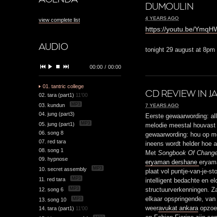
DUMOULIN
4 YEARS AGO
view complete list
https://youtu.be/Ymq
AUDIO
tonight 29 august at 8pm
00:00
/
00:00
01. tantric college
CD REVIEW IN J
02. tara (part1)
11'00
MP3
03. kundun
7 YEARS AGO
04. jung (part3)
Eerste gewaarwording: all
MP3
05. jung (part1)
melodie meestal houvast
06. song 8
gewaarwording: hou op me
07. red tara
ineens wordt helder hoe a
08. song 1
Met
Songbook Of Chang
09. hypnose
eryaman dershane
eryam
MP3
10. secret assembly
plaat vol puntje-van-je-s
MP3
11. red tara
intelligent bedachte en e
MP3
12. song 6
structuurverkenningen. Z
elkaar opspringende, van
MP3
13. song 10
weer
avukat ankara
opzoek
14. tara (part1)
11'00