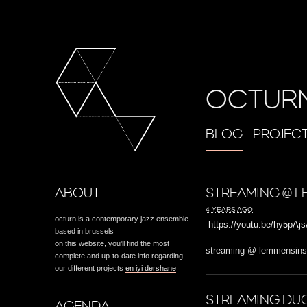
OCTUR
BLOG
PROJEC
ABOUT
STREAMING @ L
4 YEARS AGO
octurn is a contemporary jazz ensemble
https://youtu.be/hy5pA
based in brussels
on this website, you'll find the most
streaming @ lemmensinst
complete and up-to-date info regarding
our different projects
en iyi dershane
STREAMING DUO
AGENDA