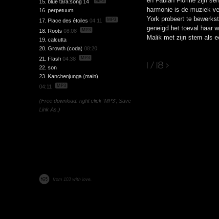
en Fabian Fiorine zijn sen
MP3
15. blue tara:song 14
harmonie is de muziek v
16. perpetuum
York probeert te bewerkst
MP3
17. Place des étoiles
04:11
geneigd het toeval haar we
MP3
18. Roots
08:08
Malik met zijn stem als e
19. calcutta
20. Growth (coda)
08:20
MP3
21. Flash
04:38
1 / 18
>
22. son
23. Kanchenjunga (main)
MP3
04:11
(Free download: right click ‘MP3’, Save
Link As.)
from 103 with love.