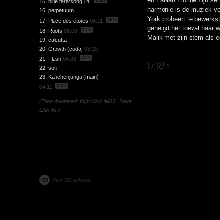
en Fabian Fiorine zijn sen
MP3
15. blue tara:song 14
harmonie is de muziek v
16. perpetuum
York probeert te bewerkst
MP3
17. Place des étoiles
04:11
geneigd het toeval haar we
MP3
18. Roots
08:08
Malik met zijn stem als e
19. calcutta
20. Growth (coda)
08:20
MP3
21. Flash
04:38
1 / 18
>
22. son
23. Kanchenjunga (main)
MP3
04:11
(Free download: right click ‘MP3’, Save
Link As.)
from 103 with love.