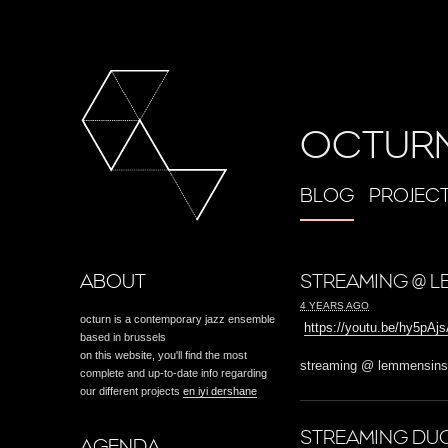
OCTUR
BLOG
PROJEC
ABOUT
STREAMING @ L
4 YEARS AGO
octurn is a contemporary jazz ensemble
https://youtu.be/hy5pA
based in brussels
on this website, you'll find the most
streaming @ lemmensinst
complete and up-to-date info regarding
our different projects
en iyi dershane
STREAMING DUO
AGENDA