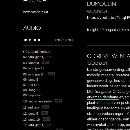
DUMOULIN
4 YEARS AGO
view complete list
https://youtu.be/Ymq
AUDIO
tonight 29 august at 8pm
00:00
/
00:00
01. tantric college
CD REVIEW IN J
02. tara (part1)
11'00
MP3
03. kundun
7 YEARS AGO
04. jung (part3)
Eerste gewaarwording: all
MP3
05. jung (part1)
melodie meestal houvast
06. song 8
gewaarwording: hou op me
07. red tara
ineens wordt helder hoe a
08. song 1
Met
Songbook Of Chang
09. hypnose
eryaman dershane
eryam
MP3
10. secret assembly
plaat vol puntje-van-je-s
MP3
11. red tara
intelligent bedachte en e
MP3
12. song 6
structuurverkenningen. Z
elkaar opspringende, van
MP3
13. song 10
weer
avukat ankara
opzoek
14. tara (part1)
11'00