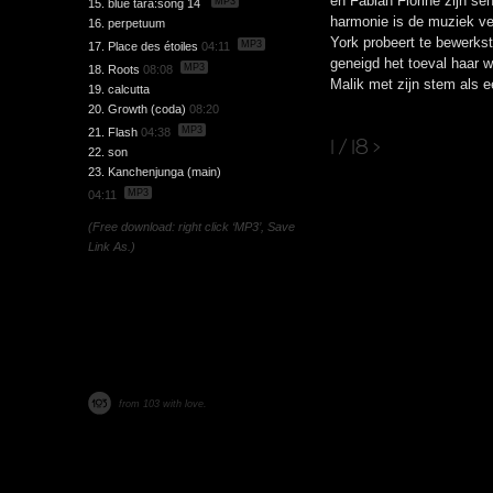
en Fabian Fiorine zijn sen
MP3
15. blue tara:song 14
harmonie is de muziek v
16. perpetuum
York probeert te bewerkst
MP3
17. Place des étoiles
04:11
geneigd het toeval haar we
MP3
18. Roots
08:08
Malik met zijn stem als e
19. calcutta
20. Growth (coda)
08:20
MP3
21. Flash
04:38
1 / 18
>
22. son
23. Kanchenjunga (main)
MP3
04:11
(Free download: right click ‘MP3’, Save
Link As.)
from 103 with love.