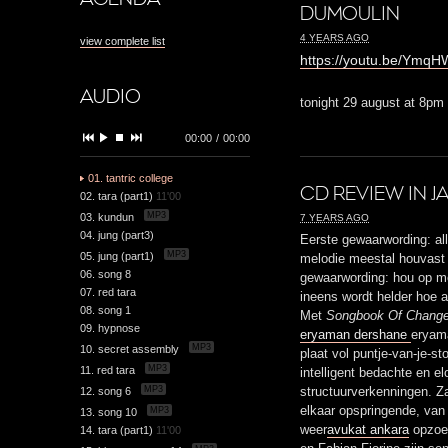
DUMOULIN
4 YEARS AGO
view complete list
https://youtu.be/Ymq
AUDIO
tonight 29 august at 8pm
00:00
/
00:00
01. tantric college
CD REVIEW IN J
02. tara (part1)
11'00
MP3
03. kundun
7 YEARS AGO
04. jung (part3)
Eerste gewaarwording: all
MP3
05. jung (part1)
melodie meestal houvast
06. song 8
gewaarwording: hou op me
07. red tara
ineens wordt helder hoe a
08. song 1
Met
Songbook Of Chang
09. hypnose
eryaman dershane
eryam
MP3
10. secret assembly
plaat vol puntje-van-je-s
MP3
11. red tara
intelligent bedachte en e
MP3
12. song 6
structuurverkenningen. Z
elkaar opspringende, van
MP3
13. song 10
weer
avukat ankara
opzoek
14. tara (part1)
11'00