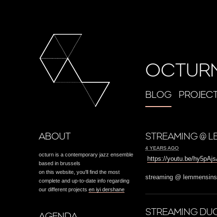
OCTUR
BLOG
PROJEC
ABOUT
STREAMING @ L
4 YEARS AGO
octurn is a contemporary jazz ensemble
https://youtu.be/hy5pA
based in brussels
on this website, you'll find the most
streaming @ lemmensinst
complete and up-to-date info regarding
our different projects
en iyi dershane
STREAMING DUO
AGENDA