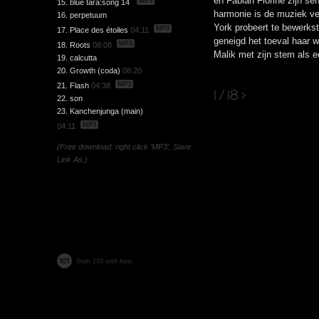
en Fabian Fiorine zijn sen
MP3
15. blue tara:song 14
harmonie is de muziek v
16. perpetuum
York probeert te bewerkst
MP3
17. Place des étoiles
04:11
geneigd het toeval haar we
MP3
18. Roots
08:08
Malik met zijn stem als e
19. calcutta
20. Growth (coda)
08:20
MP3
21. Flash
04:38
1 / 18
>
22. son
23. Kanchenjunga (main)
MP3
04:11
(Free download: right click ‘MP3’, Save
Link As.)
from 103 with love.