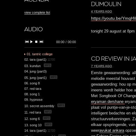
DUMOULIN
4 YEARS AGO
view complete list
https://youtu.be/Ymq
AUDIO
tonight 29 august at 8pm
00:00
/
00:00
01. tantric college
CD REVIEW IN J
02. tara (part1)
11'00
MP3
03. kundun
7 YEARS AGO
04. jung (part3)
Eerste gewaarwording: all
MP3
05. jung (part1)
melodie meestal houvast
06. song 8
gewaarwording: hou op me
07. red tara
ineens wordt helder hoe a
08. song 1
Met
Songbook Of Chang
09. hypnose
eryaman dershane
eryam
MP3
10. secret assembly
plaat vol puntje-van-je-s
MP3
11. red tara
intelligent bedachte en e
MP3
12. song 6
structuurverkenningen. Z
elkaar opspringende, van
MP3
13. song 10
weer
avukat ankara
opzoek
14. tara (part1)
11'00