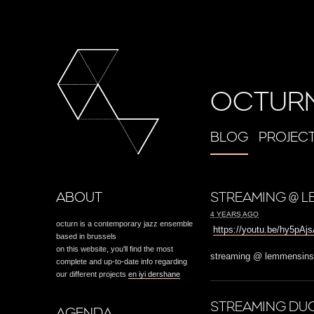
OCTUR
BLOG
PROJEC
ABOUT
STREAMING @ L
4 YEARS AGO
octurn is a contemporary jazz ensemble
https://youtu.be/hy5pA
based in brussels
on this website, you'll find the most
streaming @ lemmensinst
complete and up-to-date info regarding
our different projects
en iyi dershane
STREAMING DUO
AGENDA