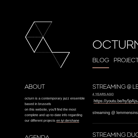
OCTUR
BLOG
PROJEC
ABOUT
STREAMING @ L
4 YEARS AGO
octurn is a contemporary jazz ensemble
https://youtu.be/hy5pA
based in brussels
on this website, you'll find the most
streaming @ lemmensinst
complete and up-to-date info regarding
our different projects
en iyi dershane
STREAMING DUO
AGENDA