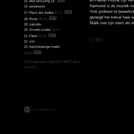
en Fabian Fiorine zijn sen
MP3
15. blue tara:song 14
harmonie is de muziek v
16. perpetuum
York probeert te bewerkst
MP3
17. Place des étoiles
04:11
geneigd het toeval haar we
MP3
18. Roots
08:08
Malik met zijn stem als e
19. calcutta
20. Growth (coda)
08:20
MP3
21. Flash
04:38
1 / 18
>
22. son
23. Kanchenjunga (main)
MP3
04:11
(Free download: right click ‘MP3’, Save
Link As.)
from 103 with love.