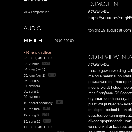
DUMOULIN
4 YEARS AGO
view complete list
https://youtu.be/Ymq
AUDIO
tonight 29 august at 8pm
00:00
/
00:00
01. tantric college
CD REVIEW IN J
02. tara (part1)
11'00
MP3
03. kundun
7 YEARS AGO
04. jung (part3)
Eerste gewaarwording: all
MP3
05. jung (part1)
melodie meestal houvast
06. song 8
gewaarwording: hou op me
07. red tara
ineens wordt helder hoe a
08. song 1
Met
Songbook Of Chang
09. hypnose
eryaman dershane
eryam
MP3
10. secret assembly
plaat vol puntje-van-je-s
MP3
11. red tara
intelligent bedachte en e
MP3
12. song 6
structuurverkenningen. Z
elkaar opspringende, van
MP3
13. song 10
weer
avukat ankara
opzoek
14. tara (part1)
11'00