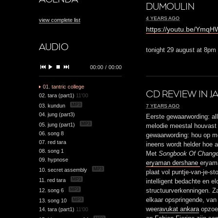
DUMOULIN
4 YEARS AGO
view complete list
https://youtu.be/Ymq
AUDIO
tonight 29 august at 8pm
00:00
/
00:00
01. tantric college
CD REVIEW IN J
02. tara (part1)
11'00
MP3
03. kundun
7 YEARS AGO
04. jung (part3)
Eerste gewaarwording: all
MP3
05. jung (part1)
melodie meestal houvast
06. song 8
gewaarwording: hou op me
07. red tara
ineens wordt helder hoe a
08. song 1
Met
Songbook Of Chang
09. hypnose
eryaman dershane
eryam
MP3
10. secret assembly
plaat vol puntje-van-je-s
MP3
11. red tara
intelligent bedachte en e
MP3
12. song 6
structuurverkenningen. Z
elkaar opspringende, van
MP3
13. song 10
weer
avukat ankara
opzoek
14. tara (part1)
11'00