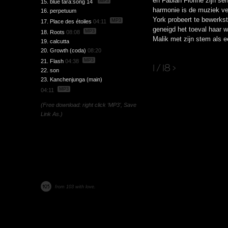
en Fabian Fiorine zijn sen
MP3
15. blue tara:song 14
harmonie is de muziek v
16. perpetuum
York probeert te bewerkst
MP3
17. Place des étoiles
04:11
geneigd het toeval haar we
MP3
18. Roots
08:08
Malik met zijn stem als e
19. calcutta
20. Growth (coda)
08:20
MP3
21. Flash
04:38
1 / 18
>
22. son
23. Kanchenjunga (main)
MP3
04:11
(Free download: right click ‘MP3’, Save
Link As.)
from 103 with love.