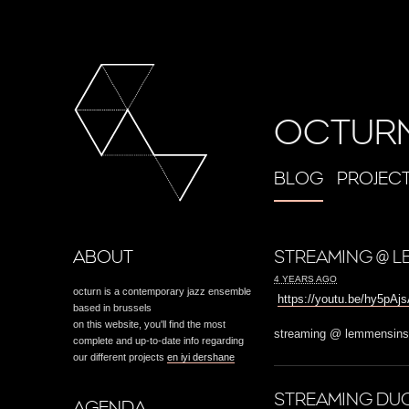
OCTUR
BLOG
PROJEC
ABOUT
STREAMING @ L
4 YEARS AGO
octurn is a contemporary jazz ensemble
https://youtu.be/hy5pA
based in brussels
on this website, you'll find the most
streaming @ lemmensinst
complete and up-to-date info regarding
our different projects
en iyi dershane
STREAMING DUO
AGENDA