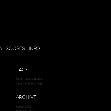
A
SCORES
INFO
TAGS
Gyuto Tibetan Monks
,
Octurn 5
,
Photo
,
Video
ARCHIVE
August 2021