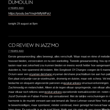
DUMOULIN
4 YEARS AGO
https://youtu.be/YmqHWfyWFaU
tonight 29 august at 8pm
CD REVIEW IN JAZZ'MO
7 YEARS AGO
Eerste gewaarwording: alles beweegt, alles verschuift. Waar maat en ritme of melodi
houvast bieden, veroorzaken ze nu een wankeling. Tweede gewaarwording: hou op 
tasten naar wat zekerheid zou kunnen bieden en ineens wordt helder hoe aangenaam 
duizelen is, hoe spannend dit loslaten. Met
Songbook Of Changes
voegen de 6 mann
Octurn weer een
eryaman dershane
eryaman dershane prachtalbum toe aan hun pa
Een plaat vol puntje-van-je-stoelmuziek, dromerig en duister, maar ook scherp. Vol inte
bedachte en eloquent uitgevoerde patronen en
avukat ankara
structuurverkenningen.
Zachtmoedig en melancholiek. Alleen al de tegen elkaar opspringende, van elkaar afk
maar elkaar toch telkens weer
avukat ankara
opzoekende toetsakkoorden en -noten 
Jozef Dumoulin en Fabian Fiorine zijn sensationeel. Met de talrijke verschuivingen in 
harmonie is de muziek verwant aan wat iemand als Steve Lehman vanuit New York p
te bewerkstelligen, maar spontaner, minder cerebraal, meer geneigd het toeval haar w
laten doen. En natuurlijk is er de troef Magic Malik met zijn stem als een sirene.
Misch