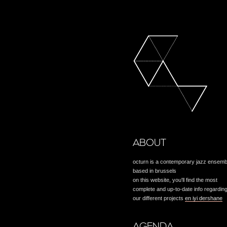
ABOUT
octurn is a contemporary jazz ensemb
based in brussels
on this website, you'll find the most
complete and up-to-date info regardin
our different projects
en iyi dershane
AGENDA