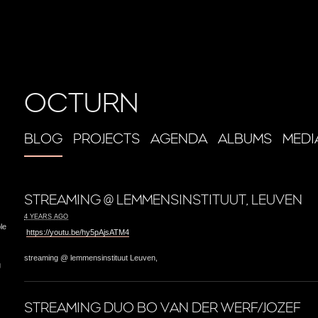
OCTURN
BLOG
PROJECTS
AGENDA
ALBUMS
MEDI
STREAMING @ LEMMENSINSTITUUT, LEUVEN
4 YEARS AGO
le
https://youtu.be/hy5pAjsATM4
streaming @ lemmensinstituut Leuven,
g
STREAMING DUO BO VAN DER WERF/JOZEF