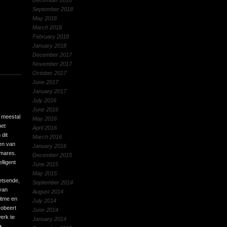
December 2018
September 2018
May 2018
March 2018
February 2018
January 2018
December 2017
November 2017
October 2017
June 2017
January 2017
July 2016
June 2016
e meestal
May 2016
met
April 2016
dit
March 2016
en van
January 2016
lmares.
December 2015
lligent
June 2015
May 2015
etsende,
September 2014
van
August 2014
ritme en
July 2014
robeert
June 2014
erk te
January 2014
a