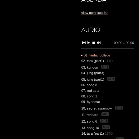
view complete list
AUDIO
00:00
/
00:00
01. tantric college
02. tara (part1)
11'00
MP3
03. kundun
04. jung (part3)
MP3
05. jung (part1)
06. song 8
07. red tara
08. song 1
09. hypnose
MP3
10. secret assembly
MP3
11. red tara
MP3
12. song 6
MP3
13. song 10
14. tara (part1)
11'00