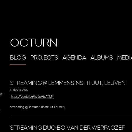
OCTURN
BLOG
PROJECTS
AGENDA
ALBUMS
MEDI
STREAMING @ LEMMENSINSTITUUT, LEUVEN
4 YEARS AGO
le
https://youtu.be/hy5pAjsATM4
streaming @ lemmensinstituut Leuven,
g
STREAMING DUO BO VAN DER WERF/JOZEF