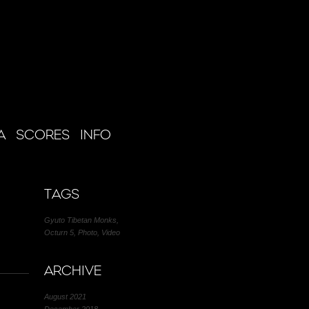
A
SCORES
INFO
TAGS
Gyuto Tibetan Monks
,
Octurn 5
,
Photo
,
Video
ARCHIVE
August 2021