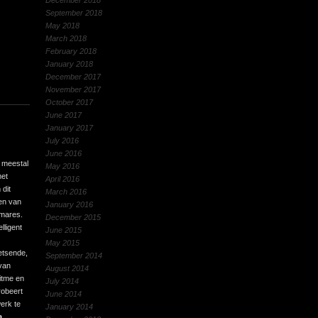
December 2018
September 2018
May 2018
March 2018
February 2018
January 2018
December 2017
November 2017
October 2017
June 2017
January 2017
July 2016
June 2016
e meestal
May 2016
met
April 2016
dit
March 2016
en van
January 2016
lmares.
December 2015
lligent
June 2015
May 2015
etsende,
September 2014
van
August 2014
ritme en
July 2014
robeert
June 2014
erk te
January 2014
a