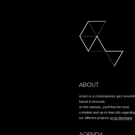
ABOUT
octurn is a contemporary jazz ensemb
based in brussels
on this website, you'll find the most
complete and up-to-date info regardin
our different projects
en iyi dershane
AGENDA