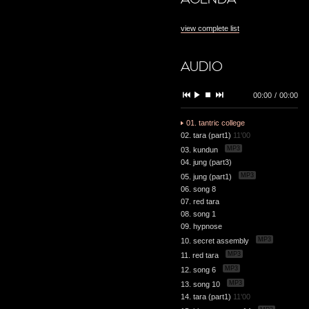
view complete list
AUDIO
00:00
/
00:00
01. tantric college
02. tara (part1)
11'00
MP3
03. kundun
04. jung (part3)
MP3
05. jung (part1)
06. song 8
07. red tara
08. song 1
09. hypnose
MP3
10. secret assembly
MP3
11. red tara
MP3
12. song 6
MP3
13. song 10
14. tara (part1)
11'00