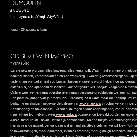
DUMOULIN
4 YEARS AGO
https://youtu.be/YmqHWfyWFaU
tonight 29 august at 8pm
CD REVIEW IN JAZZ'MO
7 YEARS AGO
Eerste gewaarwording: alles beweegt, alles verschuift. Waar maat en ritme of melodi
houvast bieden, veroorzaken ze nu een wankeling. Tweede gewaarwording: hou op 
tasten naar wat zekerheid zou kunnen bieden en ineens wordt helder hoe aangenaam 
duizelen is, hoe spannend dit loslaten. Met
Songbook Of Changes
voegen de 6 mann
Octurn weer een
eryaman dershane
eryaman dershane prachtalbum toe aan hun pa
Een plaat vol puntje-van-je-stoelmuziek, dromerig en duister, maar ook scherp. Vol inte
bedachte en eloquent uitgevoerde patronen en
avukat ankara
structuurverkenningen.
Zachtmoedig en melancholiek. Alleen al de tegen elkaar opspringende, van elkaar afk
maar elkaar toch telkens weer
avukat ankara
opzoekende toetsakkoorden en -noten 
Jozef Dumoulin en Fabian Fiorine zijn sensationeel. Met de talrijke verschuivingen in 
harmonie is de muziek verwant aan wat iemand als Steve Lehman vanuit New York p
te bewerkstelligen, maar spontaner, minder cerebraal, meer geneigd het toeval haar w
laten doen. En natuurlijk is er de troef Magic Malik met zijn stem als een sirene.
Misch